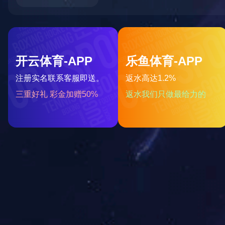
PREV

NEXT

您现在的位置：
首页