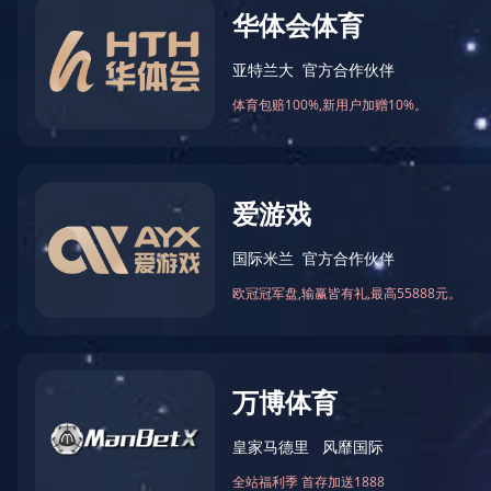
导航

首页
关于我们

公司简介
企业文化
荣誉资质
产品中心

智能安防领域
信息发布系统
远程会议系统
LED显示屏
星空app官方官网
新闻资讯

公司新闻
行业新闻
通知公告
服务中心

服务理念
售后服务
解决方案
人才招聘

人才理念
招聘信息
星空app官方官网

联系方式
在线留言