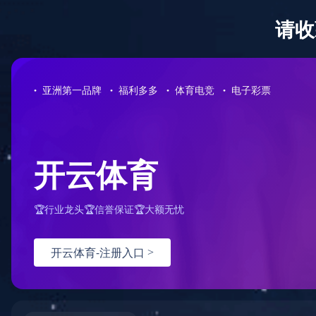
150 8598 8761
首页
关于我们
公司简介
企业文化
荣誉资质
产品中心
智能安防领域
信息发布系统
远程会议系统
LED显示屏
星空app官方官网
新闻资讯
公司新闻
行业新闻
通知公告
服务中心
服务理念
售后服务
解决方案
人才招聘
人才理念
招聘信息
星空app官方官网
联系方式
在线留言